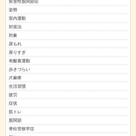
変形性股関節症
姿勢
室内運動
対策法
対象
尿もれ
座りすぎ
有酸素運動
歩きづらい
片麻痺
生活習慣
疲労
症状
筋トレ
股関節
脊柱管狭窄症