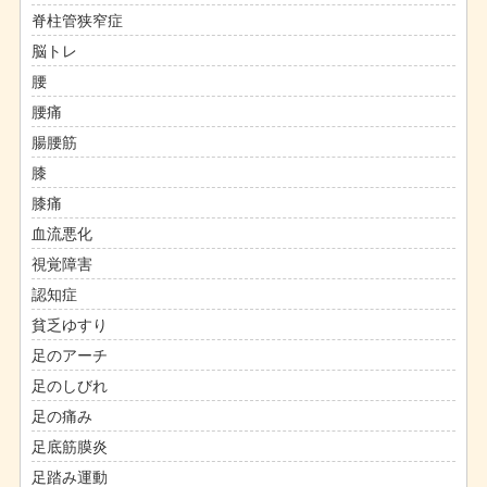
脊柱管狭窄症
脳トレ
腰
腰痛
腸腰筋
膝
膝痛
血流悪化
視覚障害
認知症
貧乏ゆすり
足のアーチ
足のしびれ
足の痛み
足底筋膜炎
足踏み運動