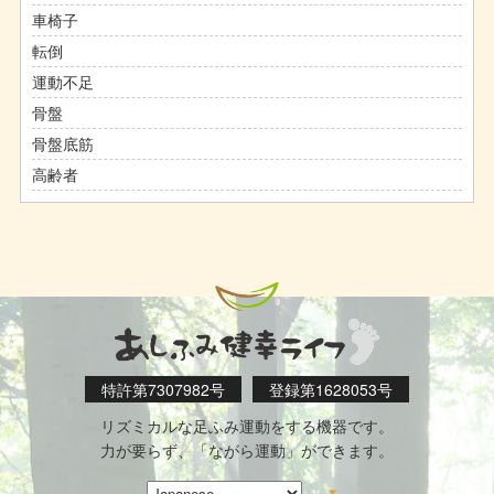
車椅子
転倒
運動不足
骨盤
骨盤底筋
高齢者
特許第7307982号
登録第1628053号
リズミカルな足ふみ運動をする機器です。
力が要らず、「ながら運動」ができます。