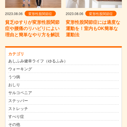
2023.08.06
変形性股関節症
2023.08.06
変形性股関節症
貧乏ゆすりが変形性股関節
変形性股関節症には適度な
症や腰痛のリハビリによい
運動を！室内もOK簡単な
理由と簡単なやり方を解説
運動法
カテゴリ
あしふみ健幸ライフ（ゆるふみ）
ウォーキング
うつ病
おしり
サルコペニア
ステッパー
ストレッチ
すべり症
その他