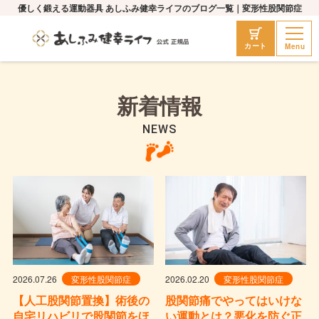
優しく鍛える運動器具 あしふみ健幸ライフのブログ一覧｜変形性股関節症
Menu
カート
新着情報
NEWS
2026.07.26
変形性股関節症
2026.02.20
変形性股関節症
【人工股関節置換】術後の
股関節痛でやってはいけな
自宅リハビリで股関節をほ
い運動とは？悪化を防ぐ正