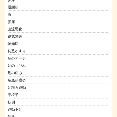
腸腰筋
膝
膝痛
血流悪化
視覚障害
認知症
貧乏ゆすり
足のアーチ
足のしびれ
足の痛み
足底筋膜炎
足踏み運動
車椅子
転倒
運動不足
骨盤