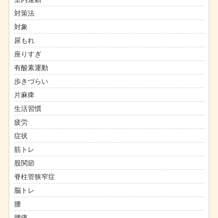
対策法
対象
尿もれ
座りすぎ
有酸素運動
歩きづらい
片麻痺
生活習慣
疲労
症状
筋トレ
股関節
脊柱管狭窄症
脳トレ
腰
腰痛