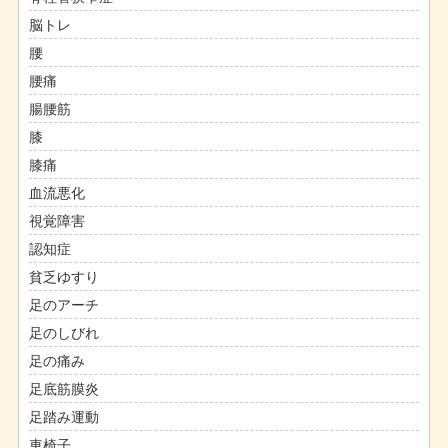
脳トレ
腰
腰痛
腸腰筋
膝
膝痛
血流悪化
視覚障害
認知症
貧乏ゆすり
足のアーチ
足のしびれ
足の痛み
足底筋膜炎
足踏み運動
車椅子