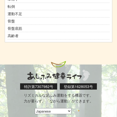
転倒
運動不足
骨盤
骨盤底筋
高齢者
特許第7307982号
登録第1628053号
リズミカルな足ふみ運動をする機器です。
力が要らず、「ながら運動」ができます。