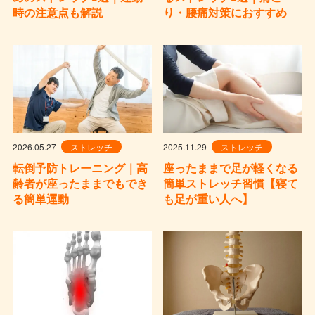
時の注意点も解説
り・腰痛対策におすすめ
2026.05.27
ストレッチ
2025.11.29
ストレッチ
転倒予防トレーニング｜高
座ったままで足が軽くなる
齢者が座ったままでもでき
簡単ストレッチ習慣【寝て
る簡単運動
も足が重い人へ】