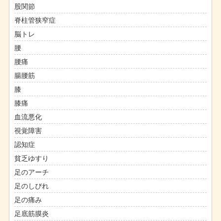
股関節
脊柱管狭窄症
脳トレ
腰
腰痛
腸腰筋
膝
膝痛
血流悪化
視覚障害
認知症
貧乏ゆすり
足のアーチ
足のしびれ
足の痛み
足底筋膜炎