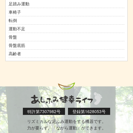
足踏み運動
車椅子
転倒
運動不足
骨盤
骨盤底筋
高齢者
特許第7307982号
登録第1628053号
リズミカルな足ふみ運動をする機器です。
力が要らず、「ながら運動」ができます。