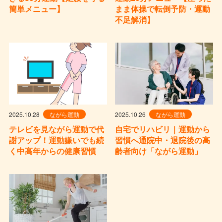
簡単メニュー】
まま体操で転倒予防・運動
不足解消】
2025.10.28
ながら運動
2025.10.26
ながら運動
テレビを見ながら運動で代
自宅でリハビリ｜運動から
謝アップ！運動嫌いでも続
習慣へ通院中・退院後の高
く中高年からの健康習慣
齢者向け「ながら運動」