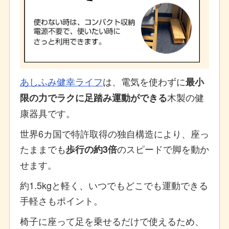
あしふみ健幸ライフ
は、電気を使わずに
最小
木製の健
限の力でラクに足踏み運動ができる
康器具です。
世界6カ国で特許取得の独自構造により、座っ
たままでも
のスピードで脚を動か
歩行の約3倍
せます。
約1.5kgと軽く、いつでもどこでも運動できる
手軽さもポイント。
椅子に座って足を乗せるだけで使えるため、