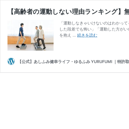
【高齢者の運動しない理由ランキング】
「運動しなきゃいけないのはわかって
した段差でも怖い」「運動した方がい
【高
を抱え …
続きを読む
齢
者
の
運
【公式】あしふみ健幸ライフ・ゆるふみ YURUFUMI ｜特
動
し
な
い
理
由
ラ
ン
キ
ン
グ】