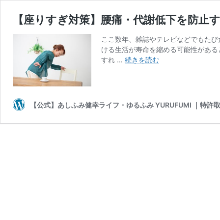
【座りすぎ対策】腰痛・代謝低下を防止
ここ数年、雑誌やテレビなどでもたび
ける生活が寿命を縮める可能性がある
【座
すれ …
続きを読む
り
す
ぎ
対
【公式】あしふみ健幸ライフ・ゆるふみ YURUFUMI ｜特
策】
腰
痛・
代
謝
低
下
を
防
止
す