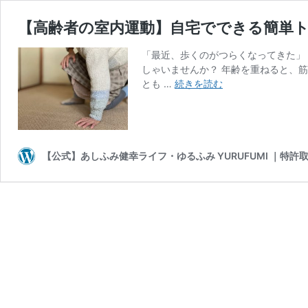
【高齢者の室内運動】自宅でできる簡単ト
「最近、歩くのがつらくなってきた」
しゃいませんか？ 年齢を重ねると、
【高
とも …
続きを読む
齢
者
の
室
内
【公式】あしふみ健幸ライフ・ゆるふみ YURUFUMI ｜特
運
動】
自
宅
で
で
き
る
簡
単