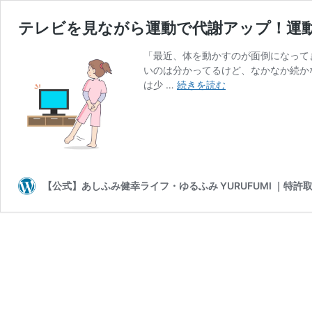
テレビを見ながら運動で代謝アップ！運
「最近、体を動かすのが面倒になって
いのは分かってるけど、なかなか続か
テ
は少 …
続きを読む
レ
ビ
を
見
な
が
【公式】あしふみ健幸ライフ・ゆるふみ YURUFUMI ｜特
ら
運
動
で
代
謝
ア
ッ
プ！